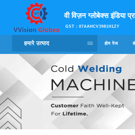
वी विज़न ग्लोबेक्स इंडिया प्
GST : 07AAHCV3981H1ZY
हमारे उत्पाद
होम पेज
क