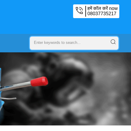
हमें कॉल करें now
08037735217