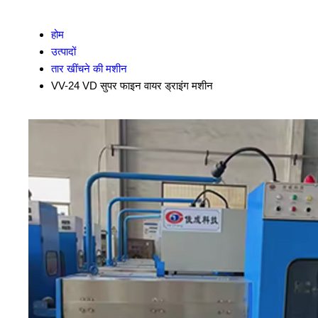
होम
उत्पादों
तार खींचने की मशीन
VV-24 VD सुपर फाइन वायर ड्राइंग मशीन